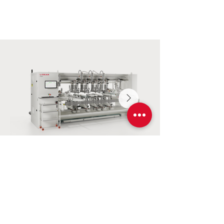
F601 Taladradora CNC XZ
Saiba mais